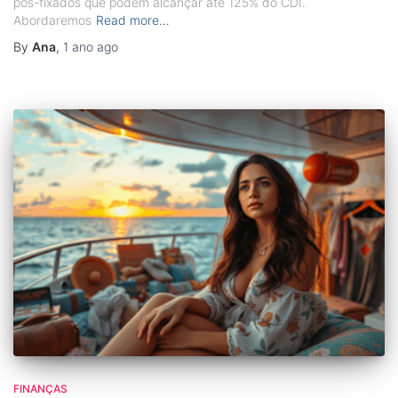
pós-fixados que podem alcançar até 125% do CDI.
Abordaremos
Read more…
By
Ana
,
1 ano
ago
FINANÇAS