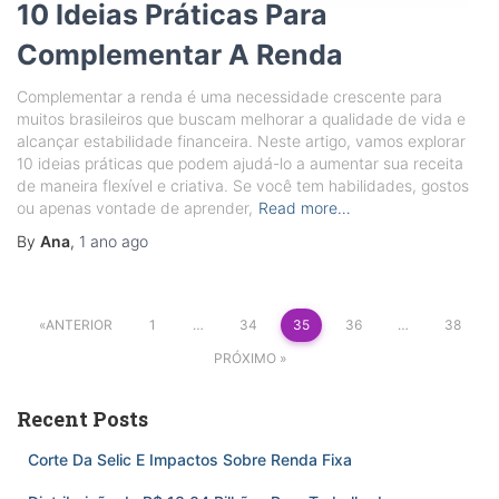
10 Ideias Práticas Para
Complementar A Renda
Complementar a renda é uma necessidade crescente para
muitos brasileiros que buscam melhorar a qualidade de vida e
alcançar estabilidade financeira. Neste artigo, vamos explorar
10 ideias práticas que podem ajudá-lo a aumentar sua receita
de maneira flexível e criativa. Se você tem habilidades, gostos
ou apenas vontade de aprender,
Read more…
By
Ana
,
1 ano
ago
Paginação
ANTERIOR
1
…
34
35
36
…
38
de
PRÓXIMO
posts
Recent Posts
Corte Da Selic E Impactos Sobre Renda Fixa