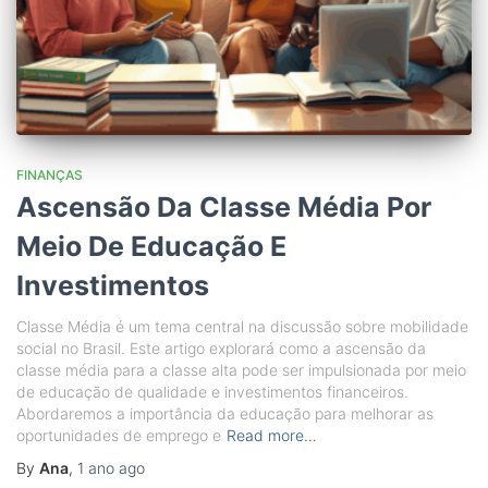
FINANÇAS
Ascensão Da Classe Média Por
Meio De Educação E
Investimentos
Classe Média é um tema central na discussão sobre mobilidade
social no Brasil. Este artigo explorará como a ascensão da
classe média para a classe alta pode ser impulsionada por meio
de educação de qualidade e investimentos financeiros.
Abordaremos a importância da educação para melhorar as
oportunidades de emprego e
Read more…
By
Ana
,
1 ano
ago