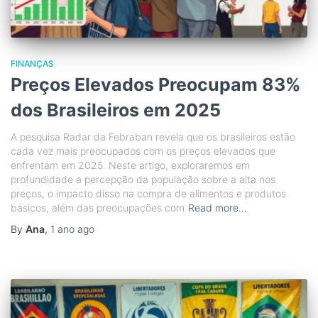
FINANÇAS
Preços Elevados Preocupam 83%
dos Brasileiros em 2025
A pesquisa Radar da Febraban revela que os brasileiros estão
cada vez mais preocupados com os preços elevados que
enfrentam em 2025. Neste artigo, exploraremos em
profundidade a percepção da população sobre a alta nos
preços, o impacto disso na compra de alimentos e produtos
básicos, além das preocupações com
Read more…
By
Ana
,
1 ano
ago