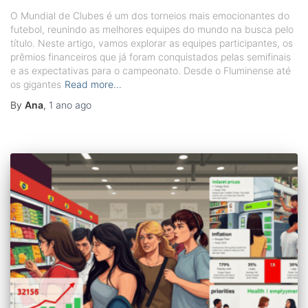
O Mundial de Clubes é um dos torneios mais emocionantes do
futebol, reunindo as melhores equipes do mundo na busca pelo
título. Neste artigo, vamos explorar as equipes participantes, os
prêmios financeiros que já foram conquistados pelas semifinais
e as expectativas para o campeonato. Desde o Fluminense até
os gigantes
Read more…
By
Ana
,
1 ano
ago