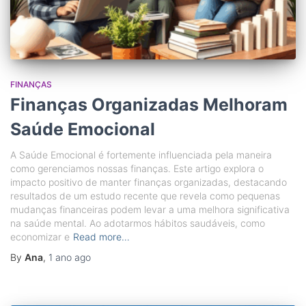
FINANÇAS
Finanças Organizadas Melhoram
Saúde Emocional
A Saúde Emocional é fortemente influenciada pela maneira
como gerenciamos nossas finanças. Este artigo explora o
impacto positivo de manter finanças organizadas, destacando
resultados de um estudo recente que revela como pequenas
mudanças financeiras podem levar a uma melhora significativa
na saúde mental. Ao adotarmos hábitos saudáveis, como
economizar e
Read more…
By
Ana
,
1 ano
ago