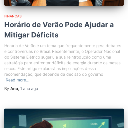
FINANÇAS
Horário de Verão Pode Ajudar a
Mitigar Déficits
Horário de Verão é um tema que frequentemente gera debates
e controvérsias no Brasil. Recentemente, o Operador Nacional
do Sistema Elétrico sugeriu a sua reintrodução como uma
estratégia para enfrentar déficits de energia durante os meses
secos. Este artigo explorará as implicações dessa
recomendação, que depende da decisão do governo
Read more…
By
Ana
,
1 ano
ago