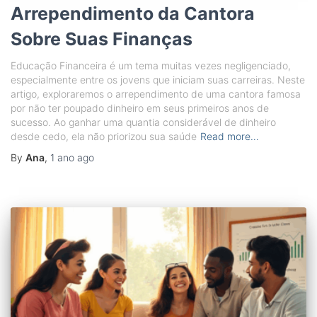
Arrependimento da Cantora
Sobre Suas Finanças
Educação Financeira é um tema muitas vezes negligenciado,
especialmente entre os jovens que iniciam suas carreiras. Neste
artigo, exploraremos o arrependimento de uma cantora famosa
por não ter poupado dinheiro em seus primeiros anos de
sucesso. Ao ganhar uma quantia considerável de dinheiro
desde cedo, ela não priorizou sua saúde
Read more…
By
Ana
,
1 ano
ago